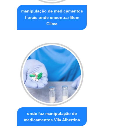
manipulação de medicamentos
florais onde encontrar Bom
Clima
onde faz manipulação de
medicamentos Vila Albertina