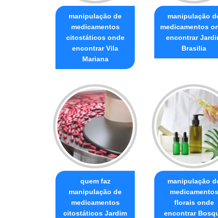
manipulação de
manipulação d
medicamentos
medicamentos o
citostáticos onde
encontrar Jard
encontrar Vila
Brasilia
Mariana
quem faz
manipulação d
manipulação de
medicamento
medicamentos
florais onde
citostáticos Jardim
encontrar Bosq