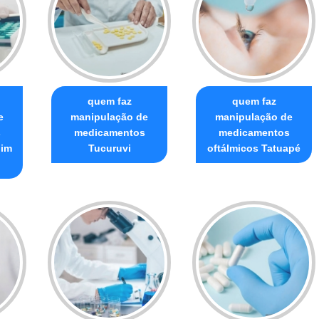
quem faz
quem faz
e
manipulação de
manipulação de
s
medicamentos
medicamentos
dim
Tucuruvi
oftálmicos Tatuapé