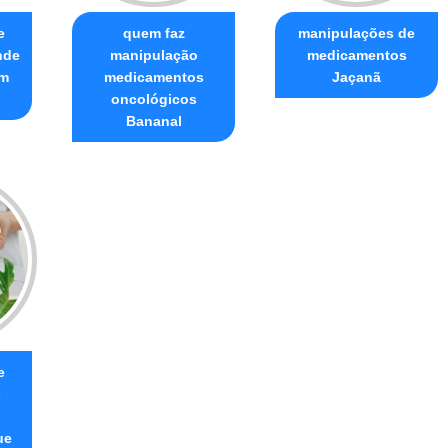
e
quem faz
manipulações de
nde
manipulação
medicamentos
im
medicamentos
Jaçanã
oncológicos
Bananal
e
s
ue