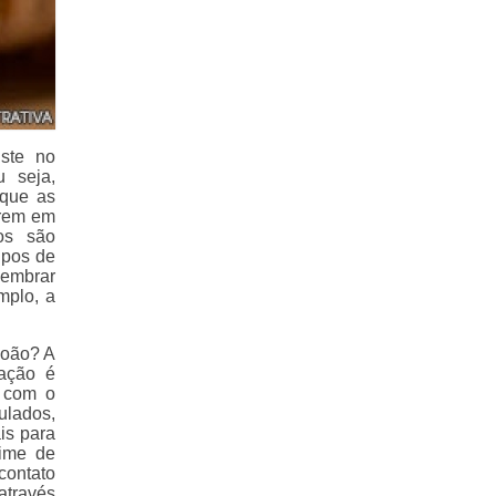
ste no
u seja,
 que as
rrem em
tos são
ipos de
lembrar
mplo, a
João? A
ação é
 com o
ulados,
ais para
time de
contato
através