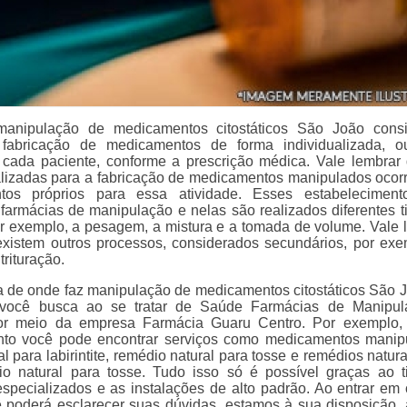
anipulação de medicamentos citostáticos São João consi
fabricação de medicamentos de forma individualizada, o
 cada paciente, conforme a prescrição médica. Vale lembrar
lizadas para a fabricação de medicamentos manipulados oco
ntos próprios para essa atividade. Esses estabelecimen
armácias de manipulação e nelas são realizados diferentes t
r exemplo, a pesagem, a mistura e a tomada de volume. Vale 
istem outros processos, considerados secundários, por exe
trituração.
 de onde faz manipulação de medicamentos citostáticos São 
você busca ao se tratar de Saúde Farmácias de Manipul
or meio da empresa Farmácia Guaru Centro. Por exemplo,
to você pode encontrar serviços como medicamentos manip
l para labirintite, remédio natural para tosse e remédios natur
io natural para tosse. Tudo isso só é possível graças ao 
 especializados e as instalações de alto padrão. Ao entrar em 
 poderá esclarecer suas dúvidas, estamos à sua disposição, 