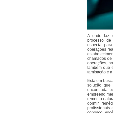
A onde faz m
processo de 
especial para
operações rea
estabelecime
chamados de f
operações, po
também que ex
tamisação e a 
Está em busca
solução que 
encontrada p
empreendimen
remédio natura
dormir, reméd
profissionais
conosco, você