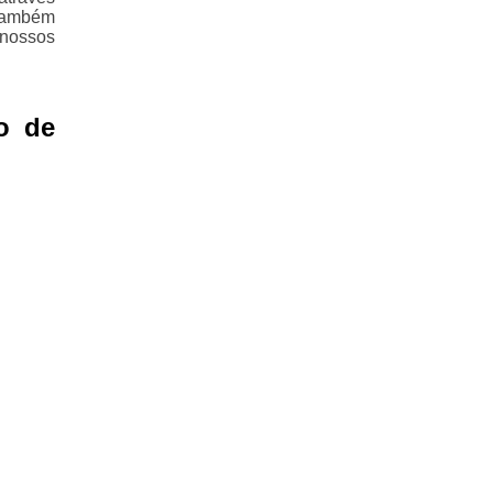
Também
nossos
o de