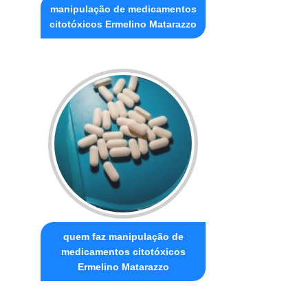
manipulação de medicamentos
citotóxicos Ermelino Matarazzo
quem faz manipulação de
medicamentos citotóxicos
Ermelino Matarazzo