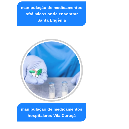
manipulação de medicamentos
oftálmicos onde encontrar
Santa Efigênia
manipulação de medicamentos
hospitalares Vila Curuçá