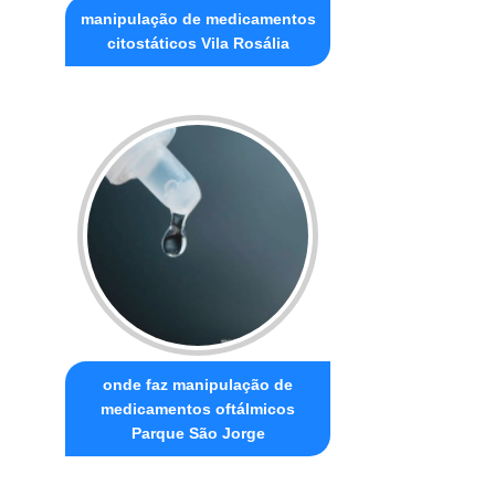
manipulação de medicamentos
citostáticos Vila Rosália
onde faz manipulação de
medicamentos oftálmicos
Parque São Jorge