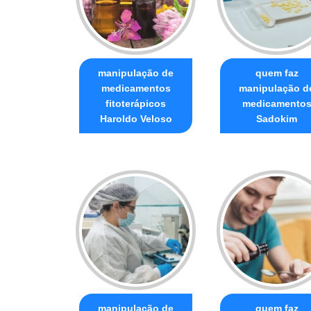
manipulação de
quem faz
medicamentos
manipulação d
fitoterápicos
medicamento
Haroldo Veloso
Sadokim
manipulação de
quem faz