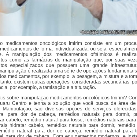
o medicamentos oncológicos Imirim consiste em um proce
 medicamentos de forma individualizada, ou seja, especialmen
e. A manipulação dos medicamentos oftálmicos é realiz
ntos como as farmácias de manipulação que, por suas vez
ntos especializados que possuem uma grande infraestrutu
manipulação é realizada uma série de operações fundamentais
os medicamentos, por exemplo, a pesagem, a mistura e a to
tanto, existem outras operações, consideradas secundárias, p
ia, por exemplo, a tamisação e a trituração.
ais sobre manipulação medicamentos oncológicos Imirim? Co
uaru Centro e tenha a solução que você busca da área d
 Manipulação, são diversas opções de serviços oferecida
ral para dor de cabeça, remédios naturais para dormir, p
tar cabelo, remédio natural para tosse, remédios naturais para 
rais hidratar cabelo, remédios naturais para dormir, remédio 
remédio natural para dor de cabeça, remédio natural para 
ral para dor de cabeça. Com equipamentos modernos, e inst