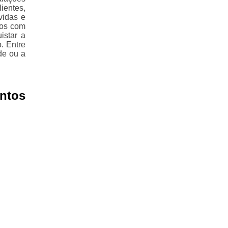
ientes,
vidas e
mos com
istar a
. Entre
de ou a
ntos