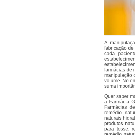
A manipulaçã
fabricação de
cada pacient
estabelecime
estabelecime
farmácias de 
manipulação d
volume. No en
suma importânc
Quer saber m
a Farmácia G
Farmácias de
remédio natu
naturais hidra
produtos natu
para tosse, 
remédio natu