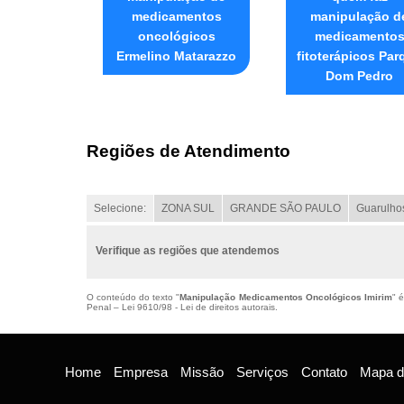
medicamentos
manipulação d
oncológicos
medicamento
Ermelino Matarazzo
fitoterápicos Par
Dom Pedro
Regiões de Atendimento
Selecione:
ZONA SUL
GRANDE SÃO PAULO
Guarulho
Verifique as regiões que atendemos
O conteúdo do texto "
Manipulação Medicamentos Oncológicos Imirim
" 
Penal –
Lei 9610/98 - Lei de direitos autorais
.
Home
Empresa
Missão
Serviços
Contato
Mapa do