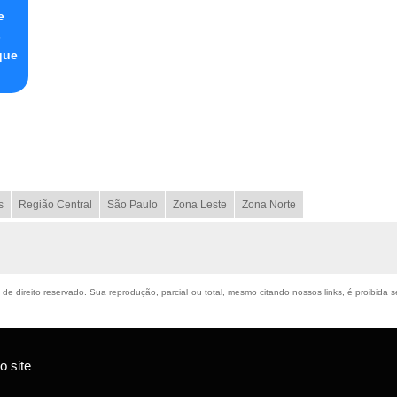
e
s
que
s
Região Central
São Paulo
Zona Leste
Zona Norte
é de direito reservado. Sua reprodução, parcial ou total, mesmo citando nossos links, é proibida 
 site