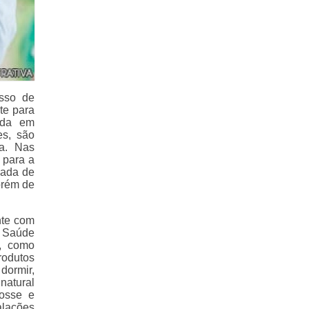
sso de
te para
ada em
es, são
ra. Nas
 para a
mada de
orém de
nte com
e Saúde
s, como
rodutos
dormir,
natural
tosse e
alações