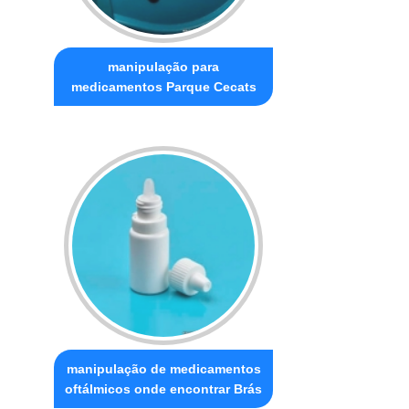
manipulação para
medicamentos Parque Cecats
manipulação de medicamentos
oftálmicos onde encontrar Brás