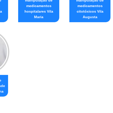
e
manipulação de
manipulação de
s
medicamentos
medicamentos
la
hospitalares Vila
citotóxicos Vila
Maria
Augusta
e
nde
na