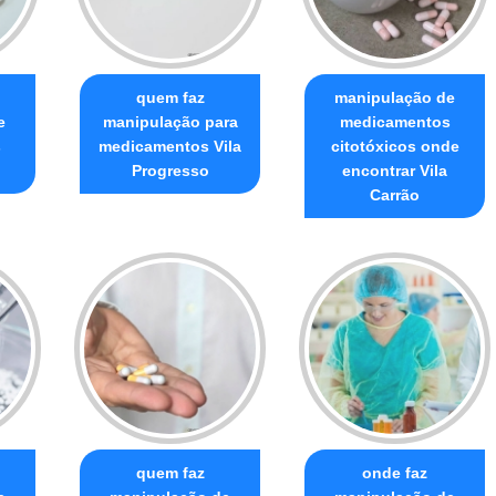
quem faz
manipulação de
e
manipulação para
medicamentos
s
medicamentos Vila
citotóxicos onde
Progresso
encontrar Vila
Carrão
quem faz
onde faz