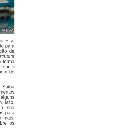
rocesso
te para
ação de
rutura
e forma
e são a
mbém de
? Saiba
amentos
alguns
m isso,
 a sua
is para
r mais.
bre os