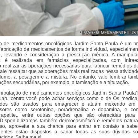
o de medicamentos oncológicos Jardim Santa Paula é um p
 fabricação de medicamentos de forma individual, especialmen
e, levando e consideração a prescrição médica. A manipul
 é realizada em farmácias especializadas, com infraest
ra realizar as operações necessárias para fabricar remédios d
ale ressaltar que as operações mais realizadas nessa atividad
lume, a pesagem e a mistura. No entanto, vale lembrar ta
ções secundárias, por exemplo, a tamisação e a trituração.
ipulação de medicamentos oncológicos Jardim Santa Paula
aru centro você pode achar serviços como o de Os medic
idos são usados para emagrecer e atuam mexendo em 
ssores como serotonina, noradrenalina e dopamina, e co
apetite., entre outras opções que são oferecidas para
 Disponibilizamos também dermocosmético e remédios natura
sso, aproveite a sua chance para entrar em contato e sabe
entes estão dispostos a sanar todas as suas dúvidas so
ecidos. Saiba mais!