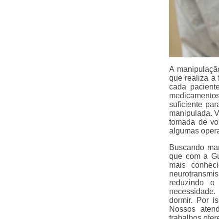
A manipulaçã
que realiza a
cada pacient
medicamentos
suficiente pa
manipulada. V
tomada de vo
algumas opera
Buscando man
que com a Gu
mais conhec
neurotransmi
reduzindo o 
necessidade.
dormir. Por i
Nossos atend
trabalhos ofer