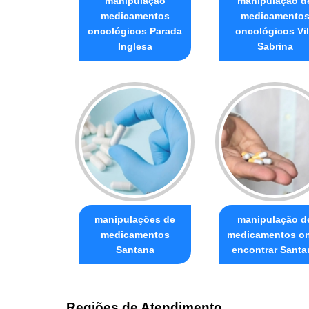
manipulação
manipulação d
medicamentos
medicamento
oncológicos Parada
oncológicos Vi
Inglesa
Sabrina
manipulações de
manipulação d
medicamentos
medicamentos o
Santana
encontrar Santa
Regiões de Atendimento