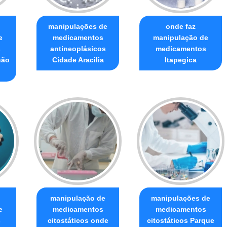
manipulações de
onde faz
e
medicamentos
manipulação de
s
antineoplásicos
medicamentos
não
Cidade Aracilia
Itapegica
manipulação de
manipulações de
e
medicamentos
medicamentos
s
citostáticos onde
citostáticos Parque