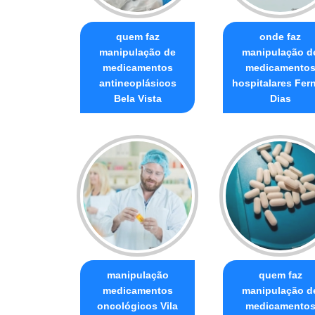
quem faz
onde faz
manipulação de
manipulação d
medicamentos
medicamento
antineoplásicos
hospitalares Fer
Bela Vista
Dias
manipulação
quem faz
medicamentos
manipulação d
oncológicos Vila
medicamento