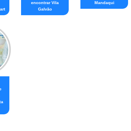
encontrar Vila
Mandaqui
art
Galvão
e
s
ta