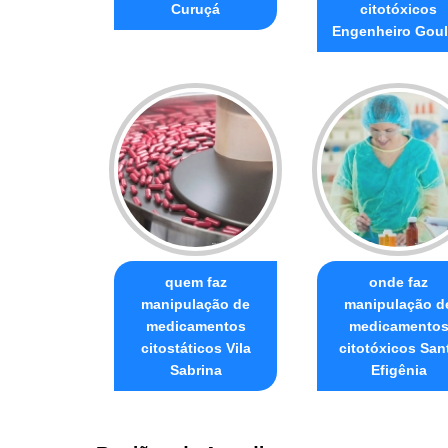
Curuçá
citotóxicos
Engenheiro Goul
quem faz
onde faz
manipulação de
manipulação d
medicamentos
medicamento
citostáticos Vila
citotóxicos San
Sabrina
Efigênia