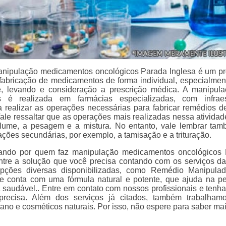
anipulação medicamentos oncológicos Parada Inglesa é um p
 fabricação de medicamentos de forma individual, especialmen
e, levando e consideração a prescrição médica. A manipul
 é realizada em farmácias especializadas, com infraest
ra realizar as operações necessárias para fabricar remédios d
ale ressaltar que as operações mais realizadas nessa atividad
lume, a pesagem e a mistura. No entanto, vale lembrar ta
ções secundárias, por exemplo, a tamisação e a trituração.
ando por quem faz manipulação medicamentos oncológicos
ntre a solução que você precisa contando com os serviços d
opções diversas disponibilizadas, como Remédio Manipula
e conta com uma fórmula natural e potente, que ajuda na p
 saudável.. Entre em contato com nossos profissionais e tenha
precisa. Além dos serviços já citados, também trabalha
ano e cosméticos naturais. Por isso, não espere para saber mai