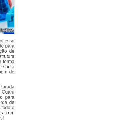
rocesso
te para
ação de
rutura
e forma
e são a
mbém de
 Parada
a Guaru
do para
erda de
 todo o
mos com
s!