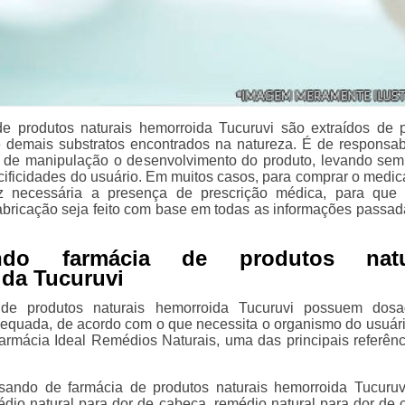
e produtos naturais hemorroida Tucuruvi são extraídos de p
 e demais substratos encontrados na natureza. É de responsab
s de manipulação o desenvolvimento do produto, levando se
cificidades do usuário. Em muitos casos, para comprar o medi
az necessária a presença de prescrição médica, para que
abricação seja feito com base em todas as informações passad
ando farmácia de produtos natu
da Tucuruvi
 de produtos naturais hemorroida Tucuruvi possuem dos
equada, de acordo com o que necessita o organismo do usuári
rmácia Ideal Remédios Naturais, uma das principais referên
sando de farmácia de produtos naturais hemorroida Tucuruv
édio natural para dor de cabeça, remédio natural para dor de 