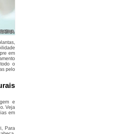
lantas,
ilidade
mpre em
camento
 todo o
as pelo
rais
agem e
o. Veja
cias em
i, Para
cabeça,