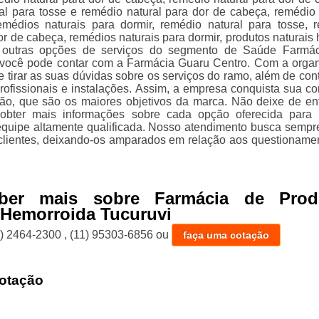
al para tosse e remédio natural para dor de cabeça, remédio 
emédios naturais para dormir, remédio natural para tosse, 
or de cabeça, remédios naturais para dormir, produtos naturais 
e outras opções de serviços do segmento de Saúde Farmá
 você pode contar com a Farmácia Guaru Centro. Com a orga
 tirar as suas dúvidas sobre os serviços do ramo, além de con
rofissionais e instalações. Assim, a empresa conquista sua co
ção, que são os maiores objetivos da marca. Não deixe de en
 obter mais informações sobre cada opção oferecida para
equipe altamente qualificada. Nosso atendimento busca sempr
clientes, deixando-os amparados em relação aos questioname
ber mais sobre Farmácia de Prod
 Hemorroida Tucuruvi
1) 2464-2300
,
(11) 95303-6856
ou
faça uma cotação
otação