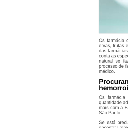
Os farmácia d
ervas, frutas
das farmácia
conta as espe
natural se f
processo de f
médico.
Procur
hemorroi
Os farmácia
quantidade ad
mais com a Fa
São Paulo.
Se está preci
encontrar rem