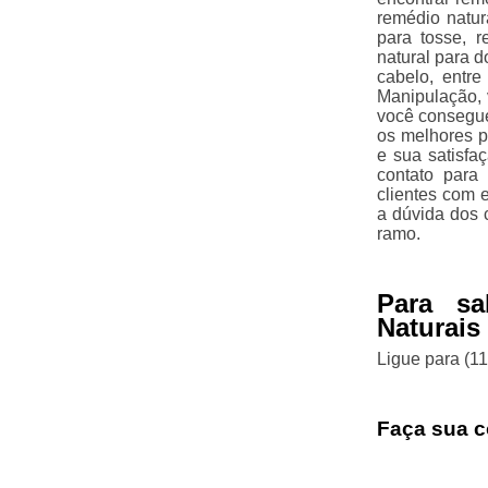
remédio natur
para tosse, r
natural para d
cabelo, entr
Manipulação,
você consegue
os melhores p
e sua satisfa
contato para
clientes com 
a dúvida dos 
ramo.
Para sa
Naturais
Ligue para
(1
Faça sua c