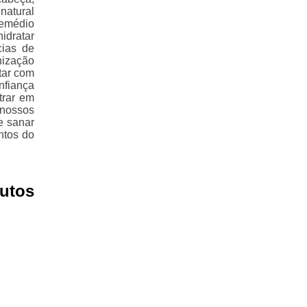
natural
remédio
hidratar
cias de
nização
tar com
nfiança
trar em
 nossos
e sanar
ntos do
utos