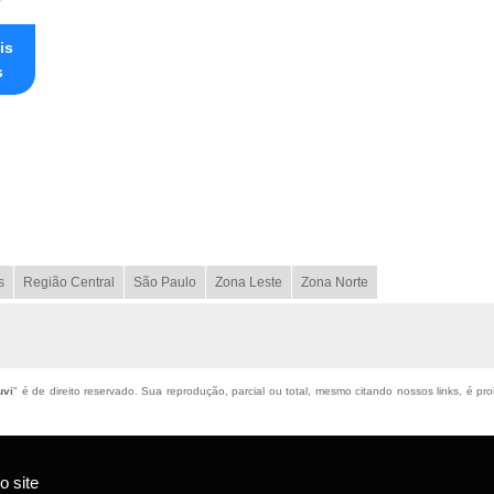
is
s
s
Região Central
São Paulo
Zona Leste
Zona Norte
uvi
" é de direito reservado. Sua reprodução, parcial ou total, mesmo citando nossos links, é pro
 site