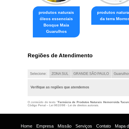
produtos naturais
produtos natura
óleos essenciais
da terra Morro
Bosque Maia
Guarulhos
Regiões de Atendimento
Selecione:
ZONA SUL
GRANDE SÃO PAULO
Guarulho
Verifique as regiões que atendemos
O conteúdo do texto "
Farmácia de Produtos Naturais Hemorroida Tucur
Código Penal –
Lei 9610/98 - Lei de direitos autorais
.
Home
Empresa
Missão
Serviços
Contato
Mapa do