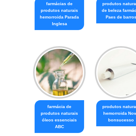
farmácias de
produtos natura
produtos naturais
de beleza farmác
hemorroida Parada
Paes de barro
Inglesa
farmácia de
produtos natura
produtos naturais
hemorroida No
óleos essenciais
bonsucesso
ABC