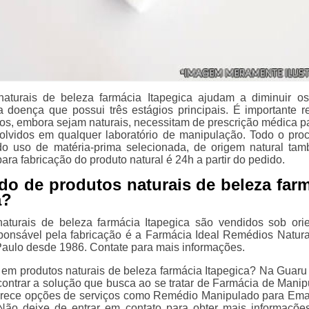
aturais de beleza farmácia Itapegica ajudam a diminuir os
 doença que possui três estágios principais. É importante re
os, embora sejam naturais, necessitam de prescrição médica p
lvidos em qualquer laboratório de manipulação. Todo o pro
r do uso de matéria-prima selecionada, de origem natural ta
ra fabricação do produto natural é 24h a partir do pedido.
do de produtos naturais de beleza far
a?
aturais de beleza farmácia Itapegica são vendidos sob ori
ponsável pela fabricação é a Farmácia Ideal Remédios Natura
aulo desde 1986. Contate para mais informações.
 em produtos naturais de beleza farmácia Itapegica? Na Guaru 
ontrar a solução que busca ao se tratar de Farmácia de Manip
erece opções de serviços como Remédio Manipulado para Ema
 Não deixe de entrar em contato para obter mais informaçõe