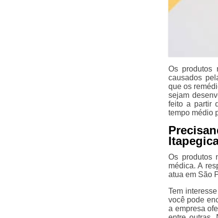
Os produtos n
causados pela
que os remédi
sejam desenvo
feito a parti
tempo médio pa
Precisan
Itapegic
Os produtos n
médica. A res
atua em São P
Tem interesse
você pode enc
a empresa of
entre outras.