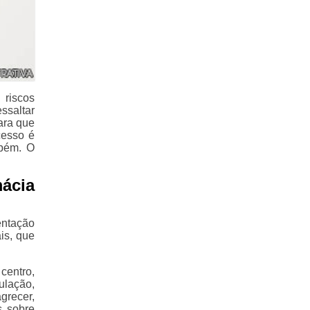
 riscos
ssaltar
ara que
cesso é
mbém. O
mácia
entação
is, que
centro,
ulação,
grecer,
s sobre