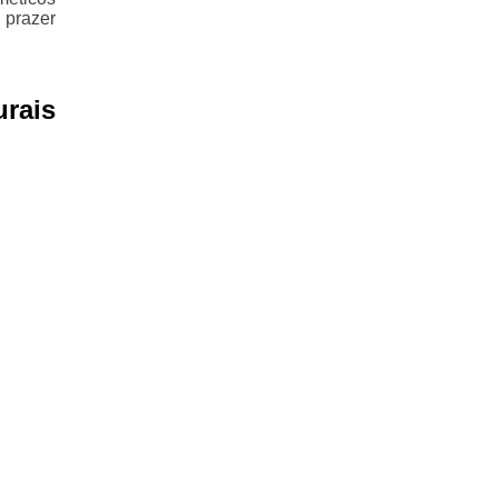
 prazer
rais