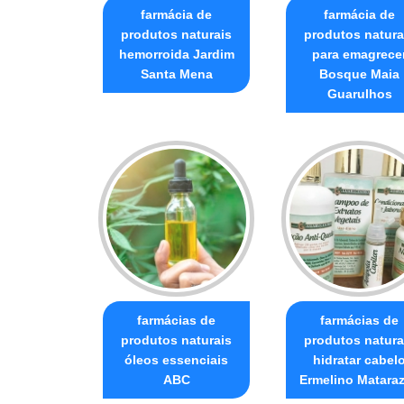
farmácia de
farmácia de
produtos naturais
produtos natura
hemorroida Jardim
para emagrece
Santa Mena
Bosque Maia
Guarulhos
farmácias de
farmácias de
produtos naturais
produtos natura
óleos essenciais
hidratar cabel
ABC
Ermelino Matara