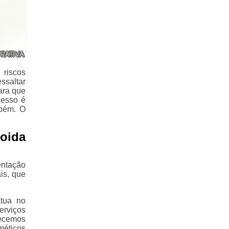
 riscos
ssaltar
ara que
cesso é
mbém. O
oida
entação
is, que
atua no
erviços
recemos
méticos