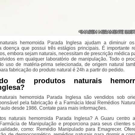
naturais hemorroida Parada Inglesa ajudam a diminuir os
 doença que possui três estágios principais. É importante re
os, embora sejam naturais, necessitam de prescrição médica p
lvidos em qualquer laboratório de manipulação. Todo o pro
r do uso de matéria-prima selecionada, de origem natural ta
ra fabricação do produto natural é 24h a partir do pedido.
ndo de produtos naturais hemorr
nglesa?
naturais hemorroida Parada Inglesa são vendidos sob ori
ponsável pela fabricação é a Farmácia Ideal Remédios Natura
aulo desde 1986. Contate para mais informações.
tos naturais hemorroida Parada Inglesa? A Guaru centro 
armácia de Manipulação e proporciona para seus clientes s
ualidade, como: Remédio Manipulado para Emagrecer. Ofe
ão de dermocosmético, remédios naturais para dormir e cos