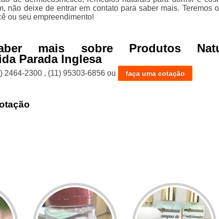
im, não deixe de entrar em contato para saber mais. Teremos o
cê ou seu empreendimento!
aber mais sobre Produtos Natu
da Parada Inglesa
1) 2464-2300
,
(11) 95303-6856
ou
faça uma cotação
otação