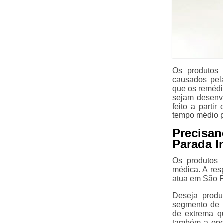
Os produtos 
causados pela
que os remédi
sejam desenvo
feito a parti
tempo médio pa
Precisa
Parada I
Os produtos 
médica. A res
atua em São P
Deseja produ
segmento de F
de extrema q
também a opç