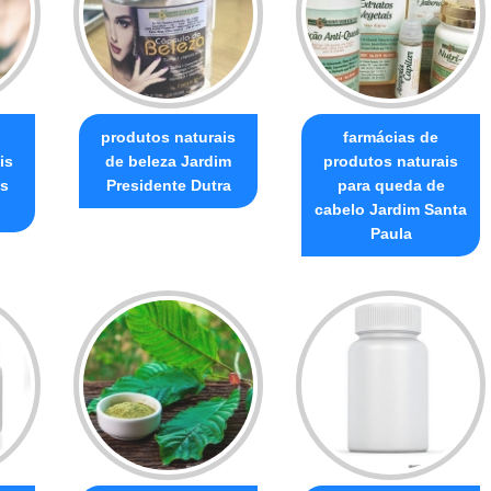
produtos naturais
farmácias de
is
de beleza Jardim
produtos naturais
is
Presidente Dutra
para queda de
cabelo Jardim Santa
Paula