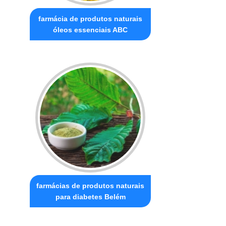
farmácia de produtos naturais
óleos essenciais ABC
farmácias de produtos naturais
para diabetes Belém