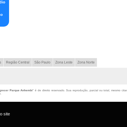
dio
do
s
Região Central
São Paulo
Zona Leste
Zona Norte
agrecer Parque Anhembi
" é de direito reservado. Sua reprodução, parcial ou total, mesmo cita
s
.
 site