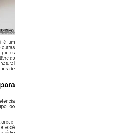
bi é um
 outras
aqueles
tâncias
natural
ipos de
para
elência
ipe de
agrecer
ue você
remédio