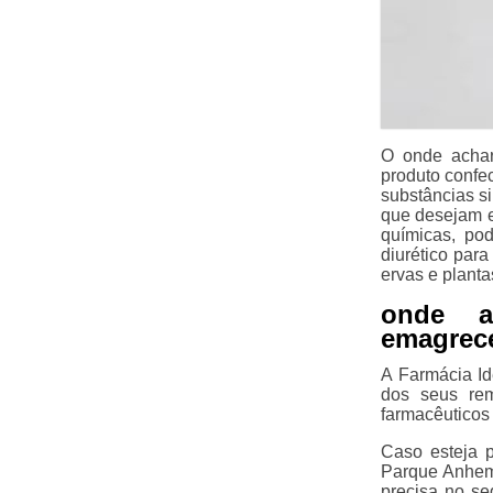
O onde achar
produto confe
substâncias s
que desejam e
químicas, po
diurético par
ervas e plant
onde a
emagrece
A Farmácia Id
dos seus rem
farmacêuticos 
Caso esteja p
Parque Anhem
precisa no s