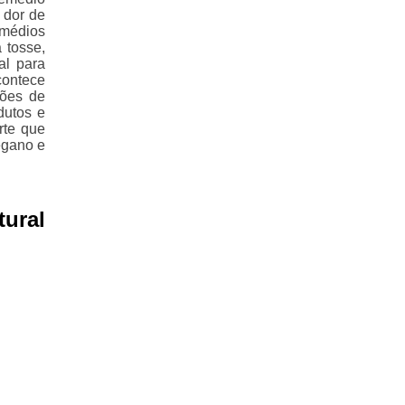
 dor de
emédios
 tosse,
al para
contece
ções de
dutos e
rte que
egano e
ural