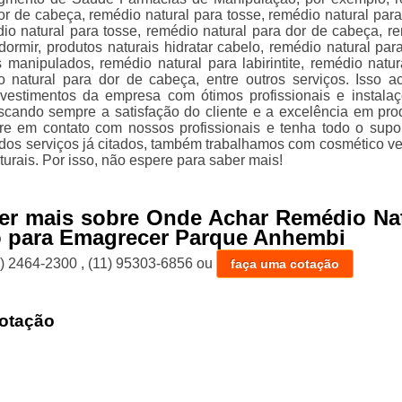
or de cabeça, remédio natural para tosse, remédio natural para
io natural para tosse, remédio natural para dor de cabeça, r
dormir, produtos naturais hidratar cabelo, remédio natural para
manipulados, remédio natural para labirintite, remédio natur
o natural para dor de cabeça, entre outros serviços. Isso a
vestimentos da empresa com ótimos profissionais e instala
scando sempre a satisfação do cliente e a excelência em pro
tre em contato com nossos profissionais e tenha todo o supo
 dos serviços já citados, também trabalhamos com cosmético v
urais. Por isso, não espere para saber mais!
er mais sobre Onde Achar Remédio Nat
o para Emagrecer Parque Anhembi
1) 2464-2300
,
(11) 95303-6856
ou
faça uma cotação
otação