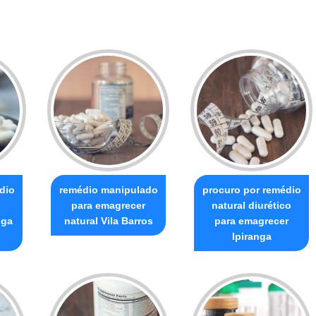
dio
remédio manipulado
procuro por remédio
para emagrecer
natural diurético
iga
natural Vila Barros
para emagrecer
Ipiranga