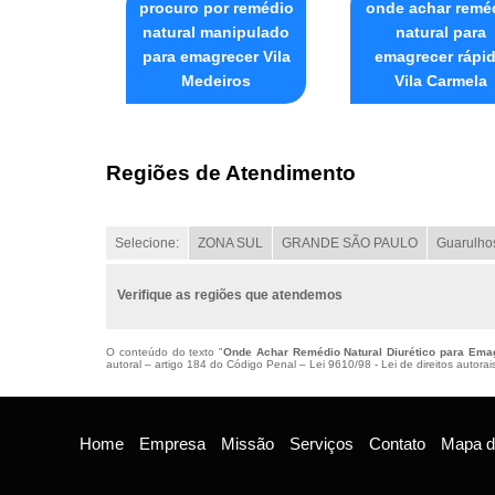
procuro por remédio
onde achar remé
natural manipulado
natural para
para emagrecer Vila
emagrecer rápi
Medeiros
Vila Carmela
Regiões de Atendimento
Selecione:
ZONA SUL
GRANDE SÃO PAULO
Guarulho
Verifique as regiões que atendemos
O conteúdo do texto "
Onde Achar Remédio Natural Diurético para Em
autoral – artigo 184 do Código Penal –
Lei 9610/98 - Lei de direitos autorai
Home
Empresa
Missão
Serviços
Contato
Mapa do