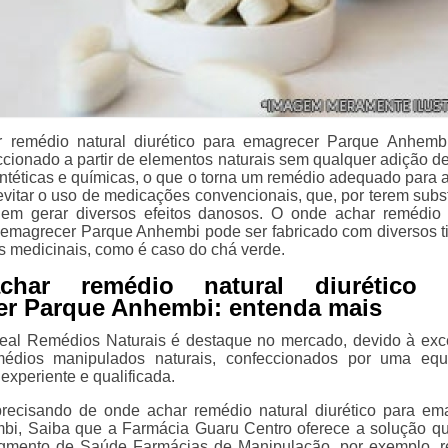
 remédio natural diurético para emagrecer Parque Anhem
ccionado a partir de elementos naturais sem qualquer adição de
intéticas e químicas, o que o torna um remédio adequado para 
vitar o uso de medicações convencionais, que, por terem subs
dem gerar diversos efeitos danosos. O onde achar remédio 
a emagrecer Parque Anhembi pode ser fabricado com diversos t
as medicinais, como é caso do chá verde.
char remédio natural diurético 
r Parque Anhembi: entenda mais
eal Remédios Naturais é destaque no mercado, devido à exc
édios manipulados naturais, confeccionados por uma equ
experiente e qualificada.
recisando de onde achar remédio natural diurético para em
bi, Saiba que a Farmácia Guaru Centro oferece a solução q
egmento de Saúde Farmácias de Manipulação, por exemplo, 