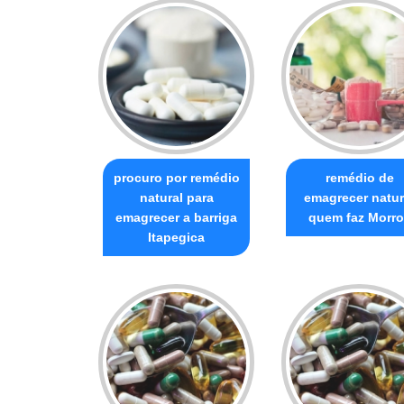
procuro por remédio
remédio de
natural para
emagrecer natur
emagrecer a barriga
quem faz Morro
Itapegica