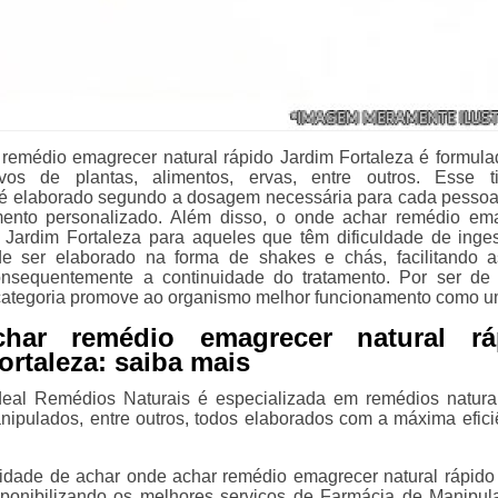
remédio emagrecer natural rápido Jardim Fortaleza é formul
tivos de plantas, alimentos, ervas, entre outros. Esse 
é elaborado segundo a dosagem necessária para cada pessoa
amento personalizado. Além disso, o onde achar remédio em
o Jardim Fortaleza para aqueles que têm dificuldade de inge
de ser elaborado na forma de shakes e chás, facilitando 
onsequentemente a continuidade do tratamento. Por ser de
 categoria promove ao organismo melhor funcionamento como u
har remédio emagrecer natural rá
ortaleza: saiba mais
deal Remédios Naturais é especializada em remédios natura
ipulados, entre outros, todos elaborados com a máxima efici
lidade de achar onde achar remédio emagrecer natural rápido
sponibilizando os melhores serviços de Farmácia de Manipul