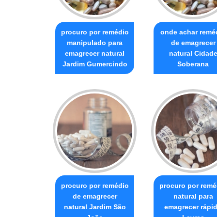
procuro por remédio
onde achar remé
manipulado para
de emagrecer
emagrecer natural
natural Cidad
Jardim Gumercindo
Soberana
procuro por remédio
procuro por remé
de emagrecer
natural para
natural Jardim São
emagrecer rápi