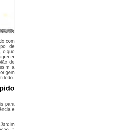
ado com
tipo de
, o que
agrecer
stão de
assim a
 origem
m todo.
pido
is para
ência e
 Jardim
ação, a