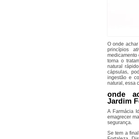
O onde achar 
princípios a
medicamento 
torna o trat
natural rápid
cápsulas, po
ingestão e c
natural, essa
onde ac
Jardim F
A Farmácia I
emagrecer man
segurança.
Se tem a fina
Fortaleza, Di