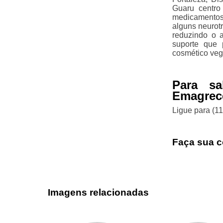
Guaru centro
medicamentos
alguns neurot
reduzindo o a
suporte que 
cosmético veg
Para s
Emagrece
Ligue para
(1
Faça sua c
Imagens relacionadas