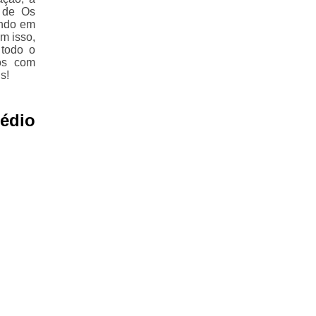
o de Os
endo em
m isso,
 todo o
mos com
s!
édio