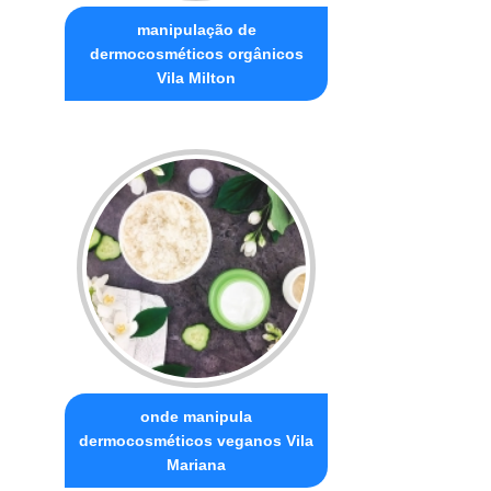
manipulação de
dermocosméticos orgânicos
Vila Milton
onde manipula
dermocosméticos veganos Vila
Mariana