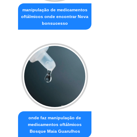
manipulação de medicamentos
oftálmicos onde encontrar Nova
bonsucesso
onde faz manipulação de
medicamentos oftálmicos
Bosque Maia Guarulhos