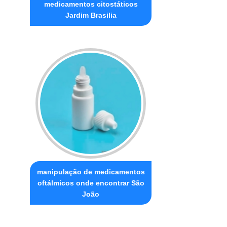
medicamentos citostáticos
Jardim Brasilia
manipulação de medicamentos
oftálmicos onde encontrar São
João