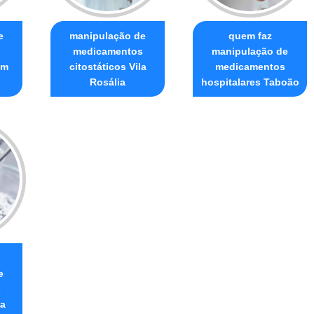
e
manipulação de
quem faz
s
medicamentos
manipulação de
im
citostáticos Vila
medicamentos
Rosália
hospitalares Taboão
e
s
la