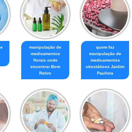
de
manipulação de
quem faz
s
medicamentos
manipulação de
florais onde
medicamentos
encontrar Bom
citostáticos Jardim
Retiro
Paulista