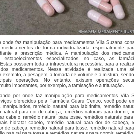
e onde faz manipulação para medicamentos Vila Suzana cons
e medicamentos de forma individualizada, especialmente pa
diante a prescrição médica. A manipulação dos medicame
m estabelecimentos especializados, no caso, as farmác
Estas possuem toda a infraestrutura necessária para a realiz
 dos medicamentos. Nessa atividade é realizada uma sé
r exemplo, a pesagem, a tomada de volume e a mistura, sendo
cipais operações. No entanto, existem operações secun
uito importantes, por exemplo, a tamisação e a trituração.
ando por onde faz manipulação para medicamentos Vila S
rviços oferecidos pela Farmácia Guaru Centro, você pode en
manipulados, remédio natural para labirintite, remédio natur
o natural para dor de cabeça, remédios naturais para dormir, p
tar cabelo, remédio natural para tosse, remédios naturais para 
rais hidratar cabelo, remédio natural para dor de cabeça, 
or de cabeça, remédio natural para tosse, remédio natural para
o natural para tosse e remédios naturais para dormir, remédio 