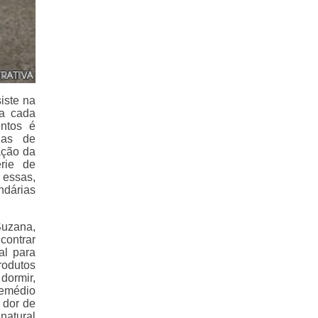
iste na
ra cada
ntos é
ias de
ação da
rie de
 essas,
dárias
uzana,
contrar
al para
rodutos
dormir,
remédio
 dor de
natural