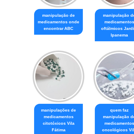
manipulação de
manipulação d
medicamentos onde
medicamento
encontrar ABC
oftálmicos Jard
Ipanema
manipulações de
quem faz
medicamentos
manipulação d
citotóxicos Vila
medicamento
Fátima
oncológicos Vi