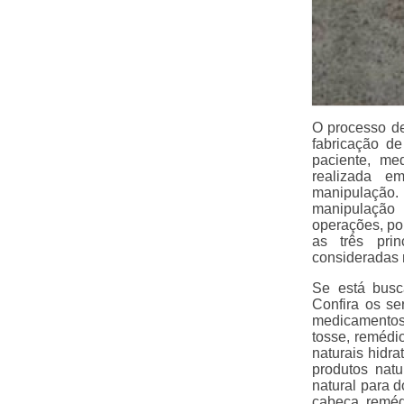
O processo d
fabricação d
paciente, me
realizada e
manipulação. 
manipulação
operações, po
as três prin
consideradas m
Se está busc
Confira os se
medicamentos 
tosse, remédi
naturais hidra
produtos natu
natural para d
cabeça, remédi