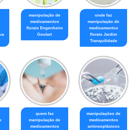
manipulação de
onde faz
medicamentos
manipulação de
s
florais Engenheiro
medicamentos
ua
Goulart
florais Jardim
Tranquilidade
quem faz
manipulações de
e
manipulação de
medicamentos
s
medicamentos
antineoplásicos