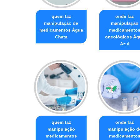
quem faz
onde faz
manipulação de
manipulação
medicamentos Água
medicamento
Chata
oncológicos Ág
Azul
quem faz
onde faz
manipulação
manipulação d
medicamentos
medicamento