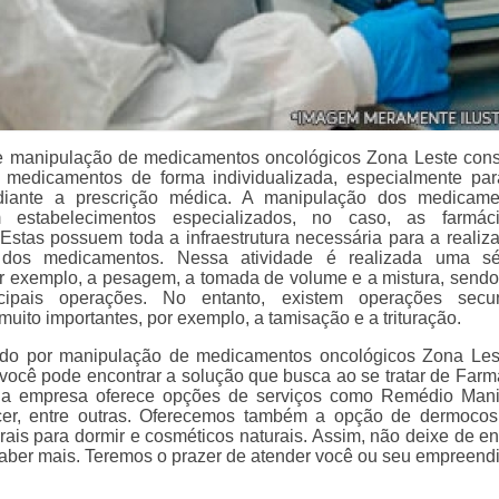
e manipulação de medicamentos oncológicos Zona Leste cons
e medicamentos de forma individualizada, especialmente pa
diante a prescrição médica. A manipulação dos medicame
m estabelecimentos especializados, no caso, as farmác
Estas possuem toda a infraestrutura necessária para a realiz
 dos medicamentos. Nessa atividade é realizada uma sé
r exemplo, a pesagem, a tomada de volume e a mistura, sendo
cipais operações. No entanto, existem operações secun
uito importantes, por exemplo, a tamisação e a trituração.
ndo por manipulação de medicamentos oncológicos Zona Le
 você pode encontrar a solução que busca ao se tratar de Farm
 a empresa oferece opções de serviços como Remédio Man
er, entre outras. Oferecemos também a opção de dermocos
rais para dormir e cosméticos naturais. Assim, não deixe de en
saber mais. Teremos o prazer de atender você ou seu empreend