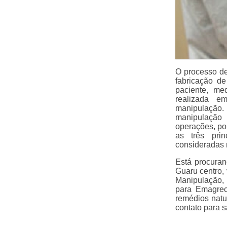
O processo d
fabricação d
paciente, me
realizada e
manipulação. 
manipulação
operações, po
as três prin
consideradas m
Está procura
Guaru centro,
Manipulação,
para Emagrec
remédios natu
contato para 