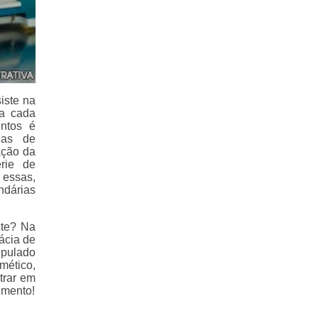
iste na
ra cada
ntos é
ias de
ação da
rie de
 essas,
dárias
ste? Na
ácia de
ipulado
mético,
trar em
imento!