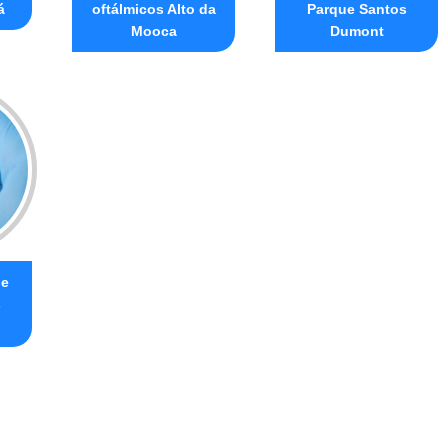
á
oftálmicos Alto da
Parque Santos
Mooca
Dumont
de
s