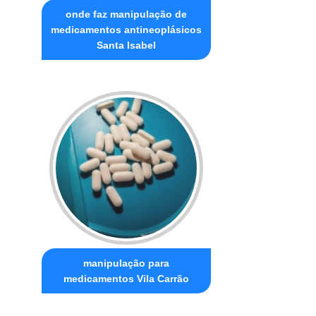
onde faz manipulação de
medicamentos antineoplásicos
Santa Isabel
manipulação para
medicamentos Vila Carrão