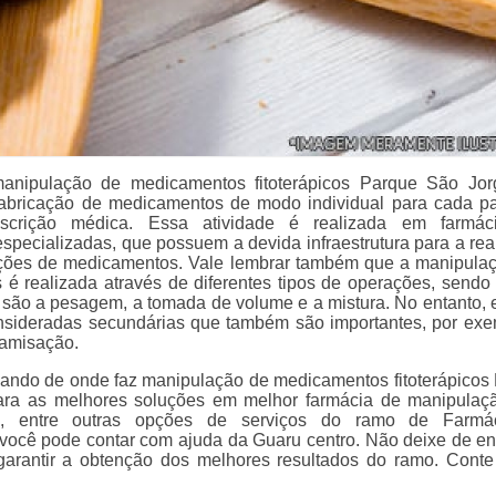
anipulação de medicamentos fitoterápicos Parque São Jo
abricação de medicamentos de modo individual para cada pa
escrição médica. Essa atividade é realizada em farmác
specializadas, que possuem a devida infraestrutura para a rea
ções de medicamentos. Vale lembrar também que a manipula
é realizada através de diferentes tipos de operações, sendo
is são a pesagem, a tomada de volume e a mistura. No entanto, 
sideradas secundárias que também são importantes, por exe
 tamisação.
sando de onde faz manipulação de medicamentos fitoterápicos
ara as melhores soluções em melhor farmácia de manipulaç
o, entre outras opções de serviços do ramo de Farmá
você pode contar com ajuda da Guaru centro. Não deixe de en
garantir a obtenção dos melhores resultados do ramo. Cont