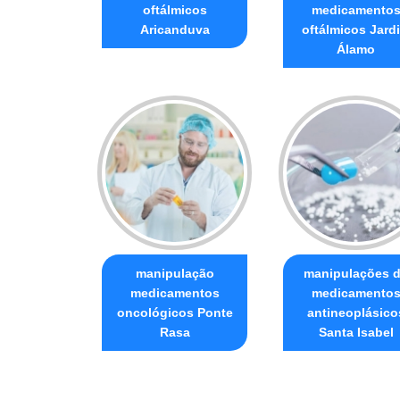
oftálmicos
medicamento
Aricanduva
oftálmicos Jard
Álamo
manipulação
manipulações 
medicamentos
medicamento
oncológicos Ponte
antineoplásico
Rasa
Santa Isabel