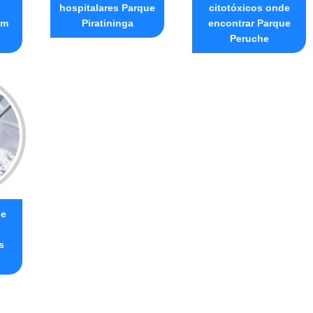
s
hospitalares Parque
citotóxicos onde
im
Piratininga
encontrar Parque
Peruche
de
s
s