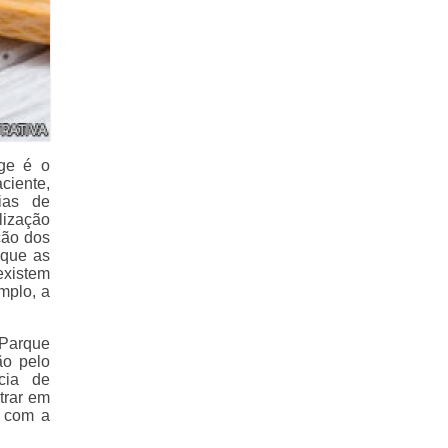
rge é o
ciente,
ias de
lização
ção dos
 que as
existem
mplo, a
 Parque
ão pelo
cia de
trar em
e com a