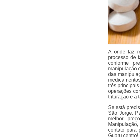
A onde faz m
processo de f
conforme pr
manipulação e
das manipula
medicamentos 
três principa
operações con
trituração e a
Se está preci
São Jorge, P
melhor preç
Manipulação, 
contato para 
Guaru centro!