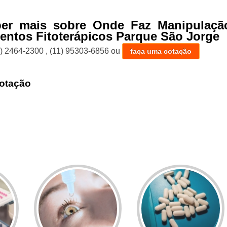
ber mais sobre Onde Faz Manipulaçã
ntos Fitoterápicos Parque São Jorge
1) 2464-2300
,
(11) 95303-6856
ou
faça uma cotação
otação