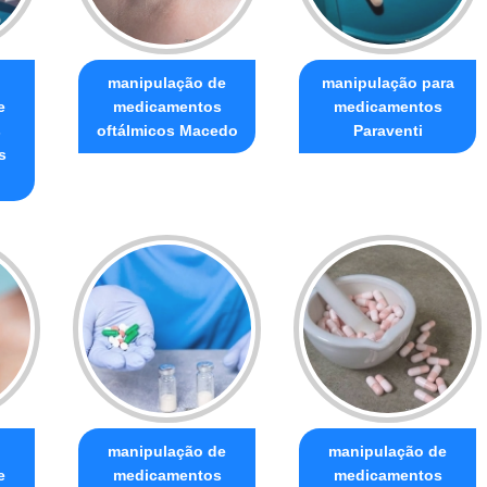
manipulação de
manipulação para
e
medicamentos
medicamentos
s
oftálmicos Macedo
Paraventi
s
manipulação de
manipulação de
e
medicamentos
medicamentos