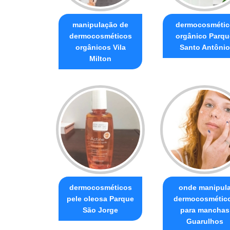
manipulação de
dermocosmétic
dermocosméticos
orgânico Parqu
orgânicos Vila
Santo Antônio
Milton
dermocosméticos
onde manipul
pele oleosa Parque
dermocosmétic
São Jorge
para manchas
Guarulhos