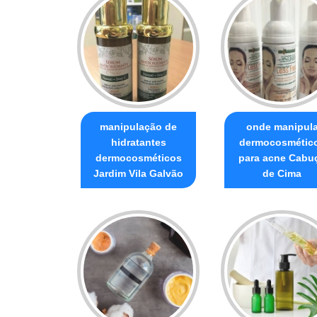
manipulação de
onde manipul
hidratantes
dermocosmétic
dermocosméticos
para acne Cabu
Jardim Vila Galvão
de Cima