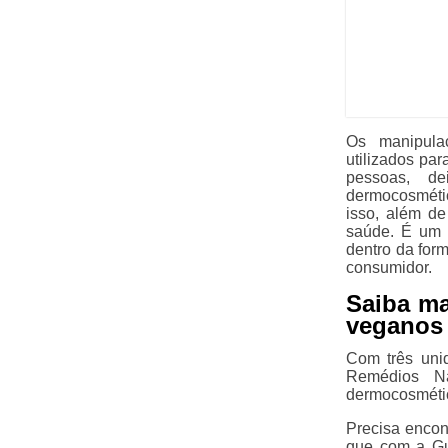
Os manipula
utilizados pa
pessoas, de
dermocosmétic
isso, além d
saúde. É um 
dentro da for
consumidor.
Saiba m
veganos 
Com três uni
Remédios N
dermocosmétic
Precisa encon
que com a Gu