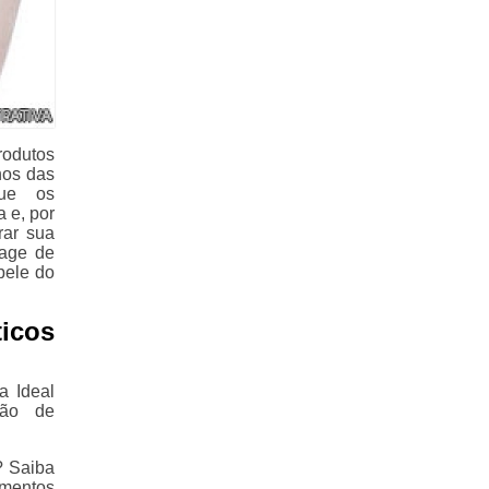
odutos
hos das
que os
 e, por
rar sua
 age de
pele do
icos
a Ideal
ção de
? Saiba
amentos