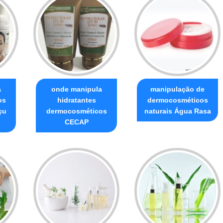
a
onde manipula
manipulação de
os
hidratantes
dermocosméticos
çu
dermocosméticos
naturais Água Rasa
CECAP