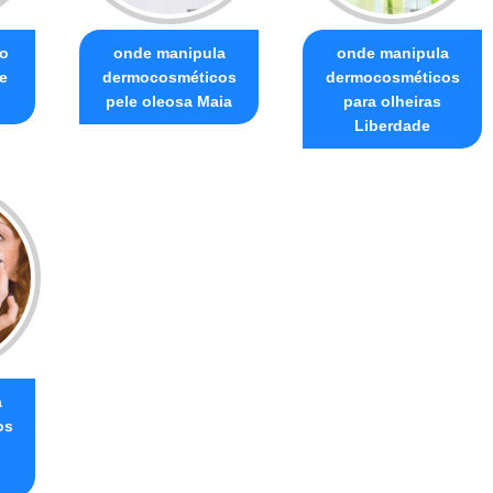
o
onde manipula
onde manipula
e
dermocosméticos
dermocosméticos
pele oleosa Maia
para olheiras
Liberdade
a
os