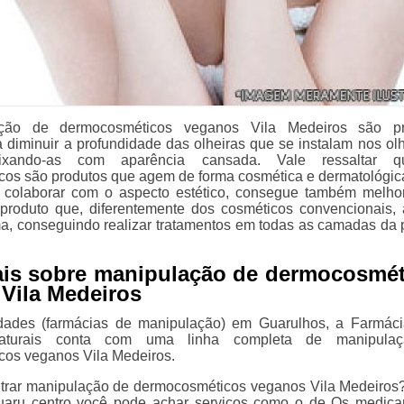
ção de dermocosméticos veganos Vila Medeiros são pr
ra diminuir a profundidade das olheiras que se instalam nos ol
ixando-as com aparência cansada. Vale ressaltar 
os são produtos que agem de forma cosmética e dermatológica
e colaborar com o aspecto estético, consegue também melho
produto que, diferentemente dos cosméticos convencionais,
ma, conseguindo realizar tratamentos em todas as camadas da 
ais sobre manipulação de dermocosmét
Vila Medeiros
dades (farmácias de manipulação) em Guarulhos, a Farmáci
aturais conta com uma linha completa de manipula
os veganos Vila Medeiros.
trar manipulação de dermocosméticos veganos Vila Medeiros
aru centro você pode achar serviços como o de Os medic