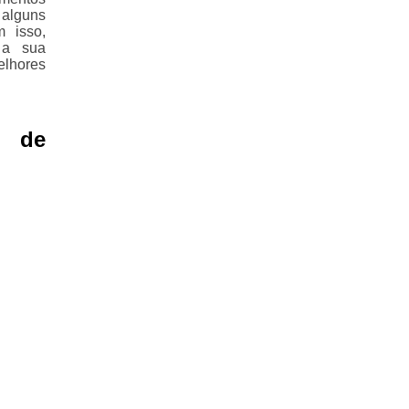
alguns
m isso,
 a sua
elhores
 de