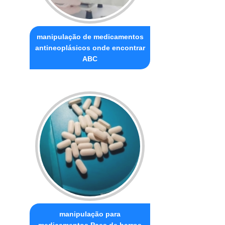
manipulação de medicamentos
antineoplásicos onde encontrar
ABC
manipulação para
medicamentos Paes de barros