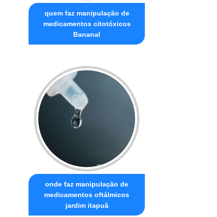
quem faz manipulação de
medicamentos citotóxicos
Bananal
onde faz manipulação de
medicamentos oftálmicos
jardim itapuã