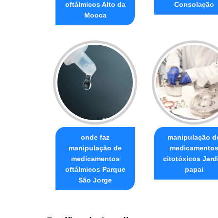
oftálmicos Alto da
Consolação
Mooca
onde faz
manipulação d
manipulação de
medicamento
medicamentos
citotóxicos Jard
oftálmicos Parque
papai
São Jorge