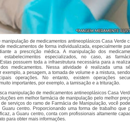
 manipulação de medicamentos antineoplásicos Casa Verde c
 de medicamentos de forma individualizada, especialmente pa
diante a prescrição médica. A manipulação dos medicame
m estabelecimentos especializados, no caso, as farmác
Estas possuem toda a infraestrutura necessária para a realiz
 dos medicamentos. Nessa atividade é realizada uma sé
r exemplo, a pesagem, a tomada de volume e a mistura, sendo
cipais operações. No entanto, existem operações secun
uito importantes, por exemplo, a tamisação e a trituração.
sca manipulação de medicamentos antineoplásicos Casa Verd
oluções em melhor farmácia de manipulação pelo melhor preço
 de serviços do ramo de Farmácia de Manipulação, você pode
 Guaru centro. Proporcionando uma forma de trabalho que 
ficaz, a Guaru centro, conta com profissionais altamente capac
ato para obter mais informações.