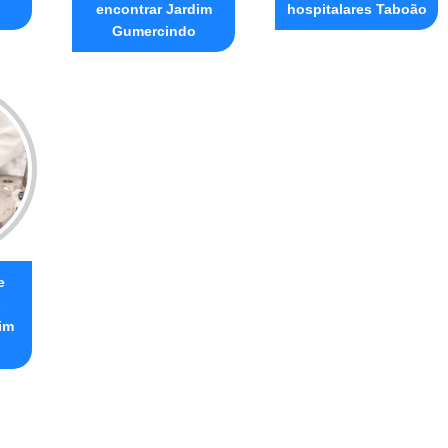
encontrar Jardim
hospitalares Taboão
Gumercindo
e
s
im