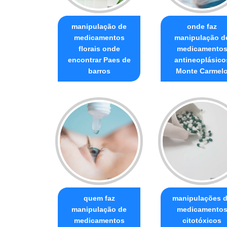
manipulação de
onde faz
medicamentos
manipulação d
florais onde
medicamento
encontrar Paes de
antineoplásico
barros
Monte Carmel
quem faz
manipulações 
manipulação de
medicamento
medicamentos
citotóxicos