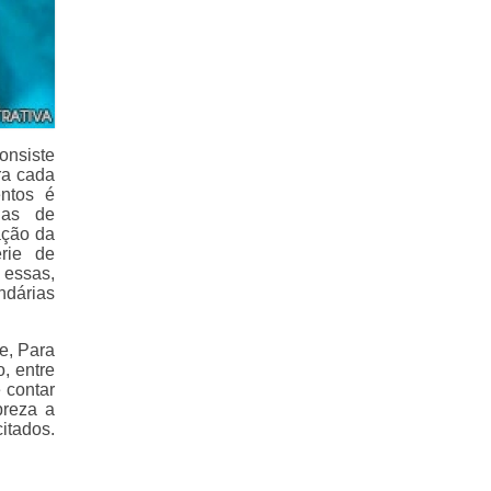
onsiste
ra cada
ntos é
ias de
ação da
rie de
 essas,
dárias
e, Para
, entre
 contar
preza a
itados.