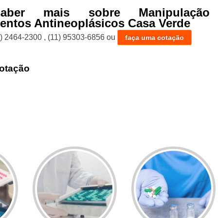
aber mais sobre Manipulação
ntos Antineoplásicos Casa Verde
1) 2464-2300
,
(11) 95303-6856
ou
faça uma cotação
otação