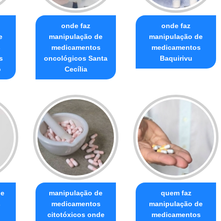
onde faz
onde faz
e
manipulação de
manipulação de
s
medicamentos
medicamentos
s
oncológicos Santa
Baquirivu
o
Cecília
de
manipulação de
quem faz
s
medicamentos
manipulação de
citotóxicos onde
medicamentos